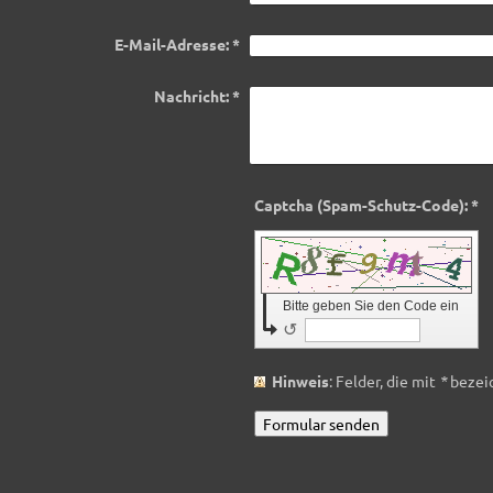
E-Mail-Adresse:
*
Nachricht:
*
Captcha (Spam-Schutz-Code): *
Bitte geben Sie den Code ein
↺
Hinweis
: Felder, die mit
*
bezeic