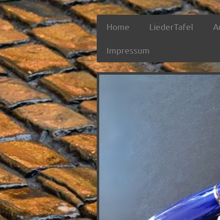
Home
LiederTafel
A
Impressum