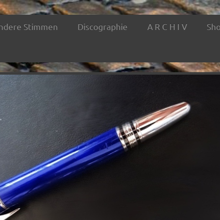
ndere Stimmen
Discographie
A R C H I V
Sh