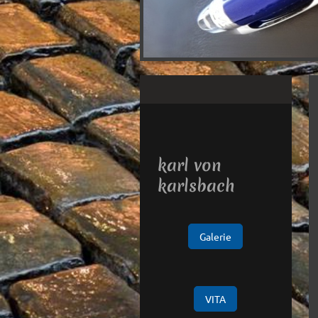
karl von
karlsbach
Galerie
VITA